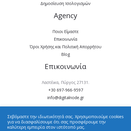
Δημοσίευση Ισολογισμών
ο
Agency
υ
*
Ποιοι Είμαστε
Επικοινωνία
Όροι Χρήσης και Πολιτική Απορρήτου
Blog
Επικοινωνία
Λαστέικα, Πύργος 27131.
+30 697-966-9597
info@digitalnode.gr
Σεβόμαστε την ιδιωτικότητά σας. Χρησιμοποιούμε cookies
για να διασφαλίσουμε ότι σας προσφέρουμε την
καλύτερη εμπειρία στον ιστότοπό μας.