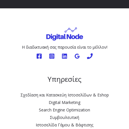
η
ς
&
Π
ο
λ
ι
Η διαδικτυακή σας παρουσία είναι το μέλλον!
τ
ι
κ
ή
Υπηρεσίες
Α
π
Σχεδίαση και Κατασκεύη Ιστοσελίδων & Εshop
ο
Digital Marketing
ρ
Search Engine Optimization
ρ
Συμβουλευτική
ή
Ιστοσελίδα Γάμου & Βάφτισης
τ