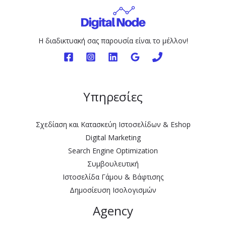
ο
λ
ι
Η διαδικτυακή σας παρουσία είναι το μέλλον!
τ
ι
κ
ή
Υπηρεσίες
Α
π
Σχεδίαση και Κατασκεύη Ιστοσελίδων & Εshop
ο
Digital Marketing
ρ
Search Engine Optimization
ρ
Συμβουλευτική
ή
Ιστοσελίδα Γάμου & Βάφτισης
τ
Δημοσίευση Ισολογισμών
ο
Agency
υ
*